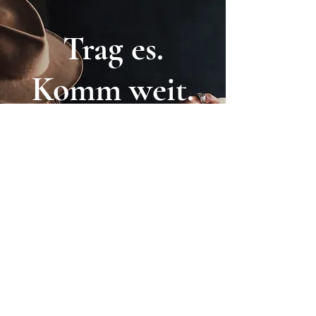
Trag es.
Komm weit.
Handgefertigte
Hüte | Hergestellt
in Helsinki
Jetzt einkaufen
Kontakt