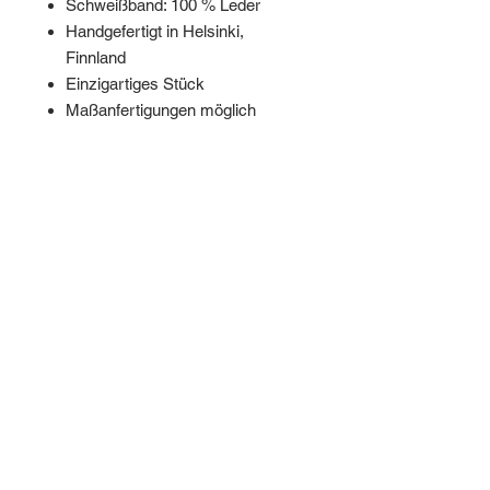
Schweißband: 100 % Leder
Handgefertigt in Helsinki,
Finnland
Einzigartiges Stück
Maßanfertigungen möglich
Kontakt
Zahlungsmethoden
Versand & Rückgabe
Geschäftsbedingungen